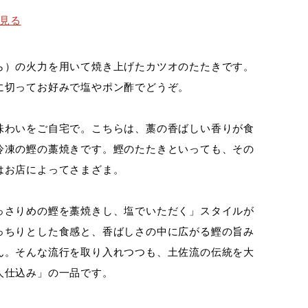
見る
ら）の火力を用いて焼き上げたカツオのたたきです。
に切ってお好みで塩やポン酢でどうぞ。
味わいをご自宅で。こちらは、藁の香ばしい香りが食
冷凍の鰹の藁焼きです。鰹のたたきといっても、その
はお店によってさまざま。
っさりめの鰹を藁焼きし、塩でいただく」スタイルが
っちりとした食感と、香ばしさの中に広がる鰹の旨み
ん。そんな流行を取り入れつつも、土佐流の伝統を大
人仕込み」の一品です。