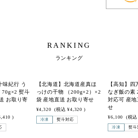
RANKING
ランキング
1
1
十味紀行 う
【北海道】北海道産真ほ
【高知】四
70g×2 熨斗
っけの干物 （200g×2）×2
なぎ飯の素 2
送 お取り寄
袋 産地直送 お取り寄せ
対応可 産地
せ
¥4,320
(税込
¥4,320
)
6,410
)
¥6,100
(税込
冷凍
熨斗対応
応
冷凍
熨斗