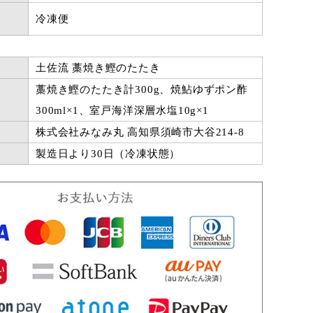
冷凍便
土佐流 藁焼き鰹のたたき
藁焼き鰹のたたき計300g、焼鮎ゆずポン酢
300ml×1、室戸海洋深層水塩10g×1
株式会社みなみ丸 高知県須崎市大谷214-8
製造日より30日（冷凍状態）