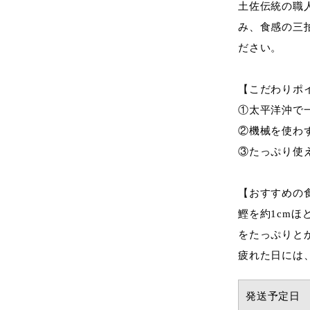
土佐伝統の職
み、食感の三
ださい。
【こだわりポ
①太平洋沖で
②機械を使わ
③たっぷり使
【おすすめの
鰹を約1cm
をたっぷりと
疲れた日には
発送予定日