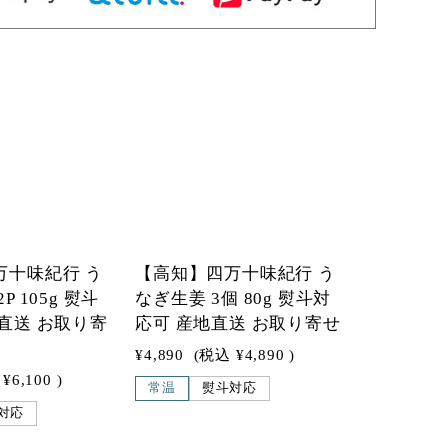
1
万十味紀行 う
【高知】四万十味紀行 う
P 105g 熨斗
なぎ生姜 3個 80g 熨斗対
直送 お取り寄
応可 産地直送 お取り寄せ
¥4,890
(税込
¥4,890
)
¥6,100
)
常温
熨斗対応
対応