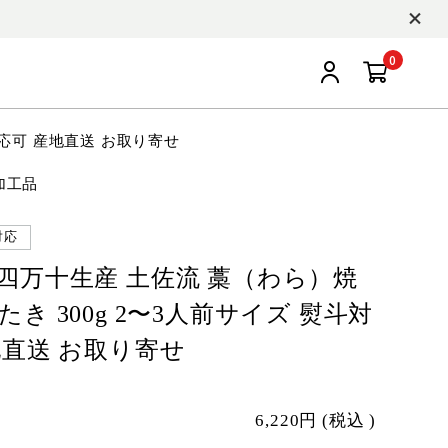
0
対応可 産地直送 お取り寄せ
加工品
対応
四万十生産 土佐流 藁（わら）焼
き 300g 2〜3人前サイズ 熨斗対
地直送 お取り寄せ
6,220円
(税込
)