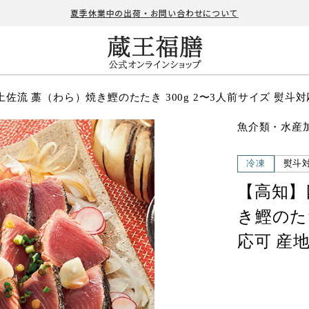
夏季休業中の出荷・お問い合わせについて
佐流 藁（わら）焼き鰹のたたき 300g 2〜3人前サイズ 熨斗
魚介類・水産
冷凍
熨斗
【高知】
き鰹のたた
応可 産