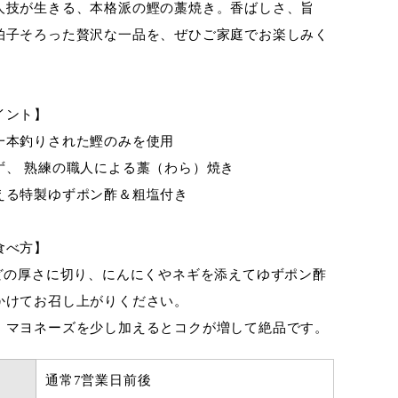
人技が生きる、本格派の鰹の藁焼き。香ばしさ、旨
拍子そろった贅沢な一品を、ぜひご家庭でお楽しみく
イント】
一本釣りされた鰹のみを使用
ず、 熟練の職人による藁（わら）焼き
える特製ゆずポン酢＆粗塩付き
食べ方】
ほどの厚さに切り、にんにくやネギを添えてゆずポン酢
かけてお召し上がりください。
、マヨネーズを少し加えるとコクが増して絶品です。
通常7営業日前後