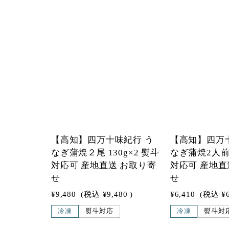
1
1
【高知】四万十味紀行 う
【高知】四万
なぎ蒲焼２尾 130g×2 熨斗
なぎ蒲焼2人前 
対応可 産地直送 お取り寄
対応可 産地直
せ
せ
¥9,480
(税込
¥9,480
)
¥6,410
(税込
¥
冷凍
熨斗対応
冷凍
熨斗対