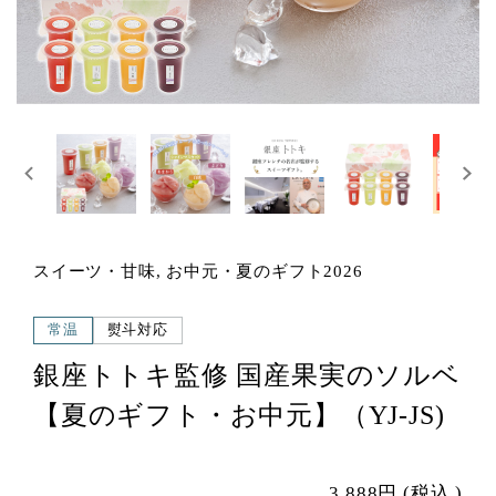
スイーツ・甘味, お中元・夏のギフト2026
常温
熨斗対応
銀座トトキ監修 国産果実のソルベ
【夏のギフト・お中元】（YJ-JS)
3,888円
(税込
)