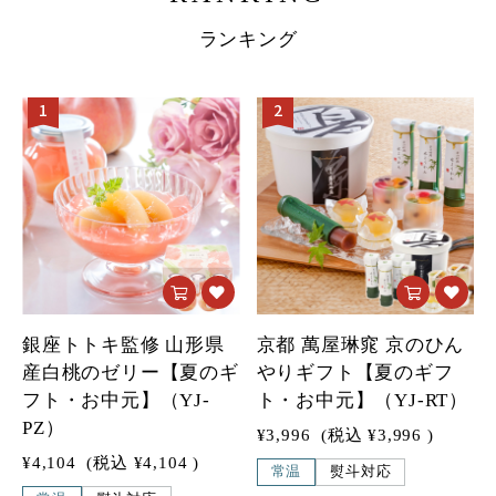
ランキング
1
2
銀座トトキ監修 山形県
京都 萬屋琳窕 京のひん
産白桃のゼリー【夏のギ
やりギフト【夏のギフ
フト・お中元】（YJ-
ト・お中元】（YJ-RT）
PZ）
¥3,996
(税込
¥3,996
)
¥4,104
(税込
¥4,104
)
常温
熨斗対応