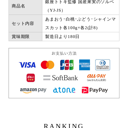
銀座トトキ監修 国産果実のソルベ
商品名
（YJ-JS）
あまおう･白桃･ぶどう･シャインマ
セット内容
スカット各100g×各2(計8)
賞味期限
製造日より180日
RANKING