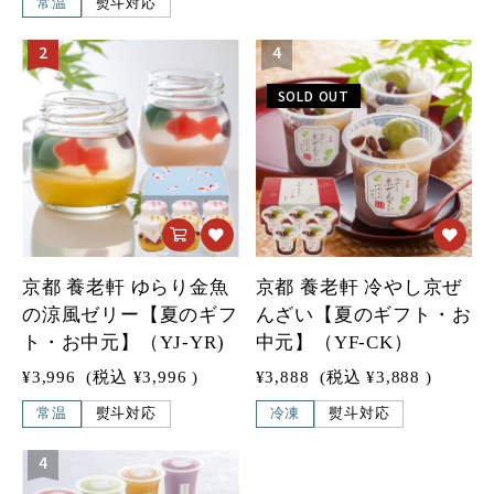
常温
熨斗対応
2
4
SOLD OUT
京都 養老軒 ゆらり金魚
京都 養老軒 冷やし京ぜ
の涼風ゼリー【夏のギフ
んざい【夏のギフト・お
ト・お中元】（YJ-YR)
中元】（YF-CK）
¥3,996
(税込
¥3,996
)
¥3,888
(税込
¥3,888
)
常温
熨斗対応
冷凍
熨斗対応
4