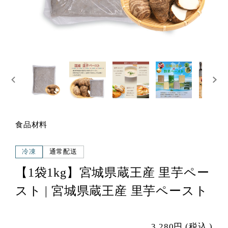
食品材料
冷凍
通常配送
【1袋1kg】宮城県蔵王産 里芋ペー
スト | 宮城県蔵王産 里芋ペースト
3,280円
(税込
)