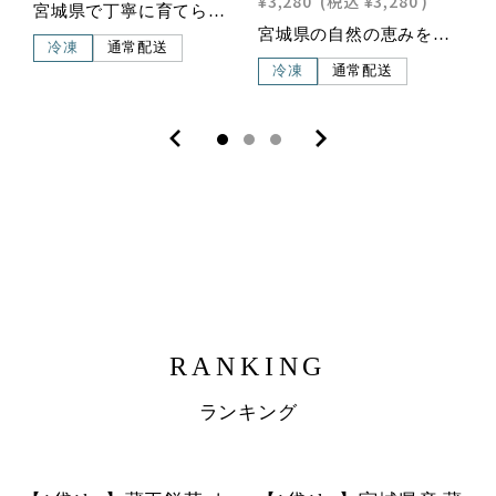
¥3,280
(税込
¥3,280
)
宮城県で丁寧に育てられたいちじくをそのままペーストにしました。甘みと酸味のバランスが良く、いちじく特有の食感を活かした自然な味わいが特徴です。こだわりの品質 国産原料 宮城県産いちじく使用 自然な味わい いちじく本来の風味をそのままペーストに 自社工場で製造 厳しい品質管理のもと、丁寧に加工さまざまな用途で大活躍！ 前菜に チーズと合わせておしゃれなアミューズやカナッペに 和菓子・洋菓子に フィナンシェやタルト、どら焼きの餡にも最適 ソース・ドレッシングに 肉料理のソースやヨーグルトソースとして業務用の1kgパックで、和菓子・洋菓子・ソースなど、幅広いシーンでお使いいただけます。特集ページはこちら＞＞＞
宮城県の自然の恵みを受けて育った和梨の爽やかな甘みをそのままペーストにしました。ジューシーでさっぱりとした風味が特徴で、料理やデザートに幅広く活用できます。こだわりの品質 宮城県産和梨使用 産地にこだわったフルーツペースト 冷凍で鮮度キープ みずみずしい甘みと香りをそのままに なめらかなペースト状 使いやすく、料理やお菓子にすぐ活用可能 自社工場で製造 厳しい品質管理のもと、丁寧に加工和・洋を問わず多彩な用途に！ シャーベット・ジェラートに 和梨のフルーティーな甘みを活かしたひんやりデザートに ドレッシングやソースに フレンチ・和風ドレッシングのベースや、肉料理のソースに 和菓子・洋菓子に 羊羹やゼリー、ムースなどに練り込んで、優しい甘さをプラス業務用1kgパックで和菓子・洋菓子のデザートメニューにも最適。宮城県産の和梨のフレッシュな味わいを、ぜひお試しください。特集ページはこちら＞＞＞
冷凍
通常配送
冷凍
通常配送
RANKING
ランキング
1
2