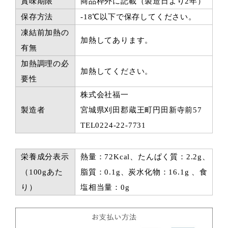
賞味期限
商品枠外に記載（製造日より2年）
保存方法
-18℃以下で保存してください。
凍結前加熱の
加熱してあります。
有無
加熱調理の必
加熱してください。
要性
株式会社福一
製造者
宮城県刈田郡蔵王町円田新寺前57
TEL0224-22-7731
栄養成分表示
熱量：72Kcal、たんぱく質：2.2g、
（100gあた
脂質：0.1g、炭水化物：16.1g 、食
り）
塩相当量：0g