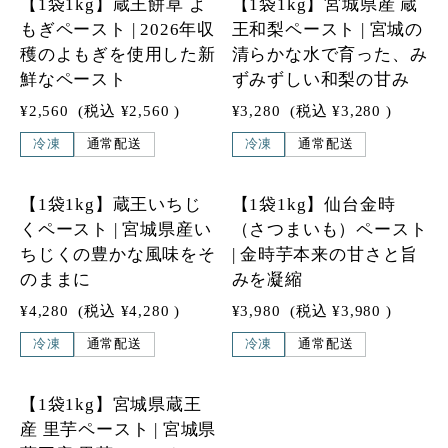
【1袋1kg】蔵王餅草 よ
【1袋1kg】宮城県産 蔵
NEW
もぎペースト | 2026年収
王和梨ペースト | 宮城の
穫のよもぎを使用した新
清らかな水で育った、み
鮮なペースト
ずみずしい和梨の甘み
¥2,560
(税込
¥2,560
)
¥3,280
(税込
¥3,280
)
冷凍
通常配送
冷凍
通常配送
3
3
【1袋1kg】蔵王いちじ
【1袋1kg】仙台金時
SOLD OUT
くペースト | 宮城県産い
（さつまいも）ペースト
ちじくの豊かな風味をそ
| 金時芋本来の甘さと旨
のままに
みを凝縮
¥4,280
(税込
¥4,280
)
¥3,980
(税込
¥3,980
)
冷凍
通常配送
冷凍
通常配送
3
【1袋1kg】宮城県蔵王
産 里芋ペースト | 宮城県