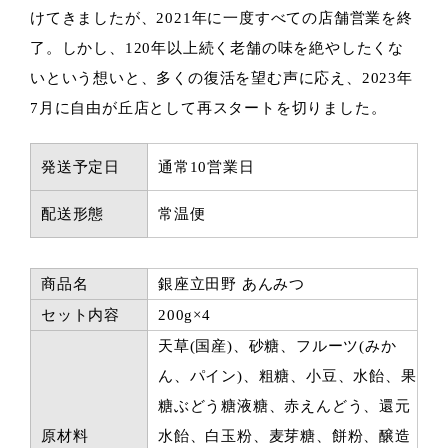
けてきましたが、2021年に一度すべての店舗営業を終
了。しかし、120年以上続く老舗の味を絶やしたくな
いという想いと、多くの復活を望む声に応え、2023年
7月に自由が丘店として再スタートを切りました。
発送予定日
通常10営業日
配送形態
常温便
商品名
銀座立田野 あんみつ
セット内容
200g×4
天草(国産)、砂糖、フルーツ(みか
ん、パイン)、粗糖、小豆、水飴、果
糖ぶどう糖液糖、赤えんどう、還元
原材料
水飴、白玉粉、麦芽糖、餅粉、醸造