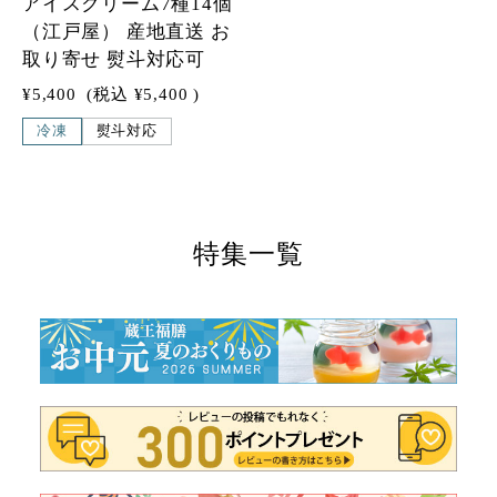
アイスクリーム7種14個
（江戸屋） 産地直送 お
取り寄せ 熨斗対応可
¥5,400
(税込
¥5,400
)
冷凍
熨斗対応
特集一覧