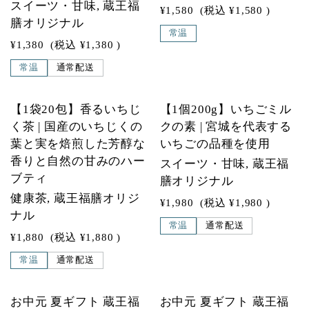
スイーツ・甘味, 蔵王福
¥1,580
(税込
¥1,580
)
膳オリジナル
常温
¥1,380
(税込
¥1,380
)
常温
通常配送
【1袋20包】香るいちじ
【1個200g】いちごミル
く茶 | 国産のいちじくの
クの素 | 宮城を代表する
葉と実を焙煎した芳醇な
いちごの品種を使用
香りと自然の甘みのハー
スイーツ・甘味, 蔵王福
ブティ
膳オリジナル
健康茶, 蔵王福膳オリジ
¥1,980
(税込
¥1,980
)
ナル
常温
通常配送
¥1,880
(税込
¥1,880
)
常温
通常配送
お中元 夏ギフト 蔵王福
お中元 夏ギフト 蔵王福