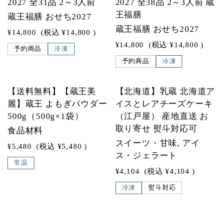
2027 全31品 2～3人前
2027 全38品 2～3人前 蔵
王福膳
蔵王福膳 おせち2027
蔵王福膳 おせち2027
¥14,800
(税込
¥14,800
)
¥14,800
(税込
¥14,800
)
予約商品
冷凍
予約商品
冷凍
SOLD OUT
【送料無料】【蔵王美
【北海道】乳蔵 北海道ア
麗】蔵王 よもぎパウダー
イスとレアチーズケーキ
500g（500g×1袋）
（江戸屋） 産地直送 お
取り寄せ 熨斗対応可
食品材料
スイーツ・甘味, アイ
¥5,480
(税込
¥5,480
)
ス・ジェラート
常温
¥4,104
(税込
¥4,104
)
冷凍
熨斗対応