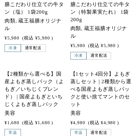
膳こだわり仕立ての牛タ
膳こだわり仕立ての牛タ
ン（塩） 1袋200g
ン（特製果実たれ） 1袋
200g
肉類, 蔵王福膳オリジナ
ル
肉類, 蔵王福膳オリジナ
ル
¥5,980
(税込
¥5,980
)
¥5,980
(税込
¥5,980
)
冷凍
通常配送
冷凍
通常配送
SOLD OUT
SOLD OUT
【2種類から選べる】国
【1セット4回分】よもぎ
産よもぎ蒸しパック（よ
蒸しセット | 2種類から選
もぎ／いちじくブレン
べる国産よもぎ蒸しパッ
ド） | 国産よもぎといち
クと使い捨てマントのセ
じくよもぎ蒸しパック
ット
美容
美容
¥1,680
(税込
¥1,680
)
¥4,980
(税込
¥4,980
)
常温
常温
通常配送