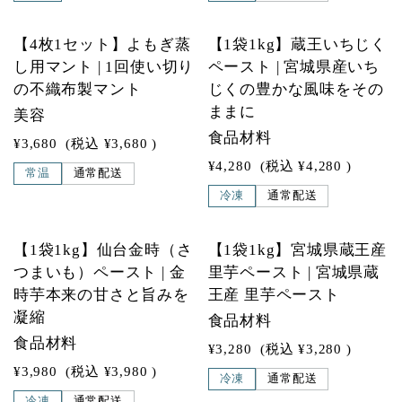
【4枚1セット】よもぎ蒸
【1袋1kg】蔵王いちじく
し用マント | 1回使い切り
ペースト | 宮城県産いち
の不織布製マント
じくの豊かな風味をその
ままに
美容
食品材料
¥3,680
(税込
¥3,680
)
¥4,280
(税込
¥4,280
)
常温
通常配送
冷凍
通常配送
SOLD OUT
【1袋1kg】仙台金時（さ
【1袋1kg】宮城県蔵王産
つまいも）ペースト | 金
里芋ペースト | 宮城県蔵
時芋本来の甘さと旨みを
王産 里芋ペースト
凝縮
食品材料
食品材料
¥3,280
(税込
¥3,280
)
¥3,980
(税込
¥3,980
)
冷凍
通常配送
冷凍
通常配送